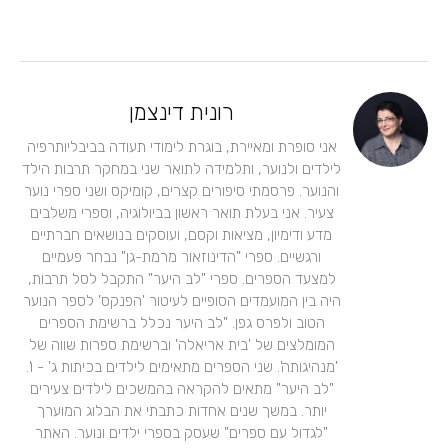
רונית דינצמן
אני סופרת ומאיירת, בוגרת לימודי תעודה בביבליותרפיה
לילדים ולנוער, ותלמידה לתואר שני במחקר תרבות הילד
והנוער. פרסמתי סיפורים קצרים, קומיקס ושני ספרי נוער
צעיר. אני בעלת תואר ראשון בביולוגיה, וספרי משלבים
מדע ודימיון, מציאות וקסם, ועוסקים בנושאים חברתיים
ורגשיים. ספרי "הדינוזאור מרמת-גן" נבחר פעמיים
למצעד הספרים. ספרי "לב היער" התקבל לסל תרבות,
היה בין המועמדים הסופיים לעיטור 'הפנקס' לספר הנוער
הטוב ולפרס גפן. "לב היער נכלל ברשימת הספרים
המומלצים של 'בית אריאלה' וברשימת ספרות שווה של
'מנהיגותה'. שני הספרים מתאימים לילדים בכיתות ג' - ו'.
"לב היער" מתאים להקראה בהמשכים לילדים צעירים
יותר. במשך שנים אחדות כתבתי את הבלוג המוערך
"לגדול עם ספרים" שעסק בספרי ילדים ונוער. האתר