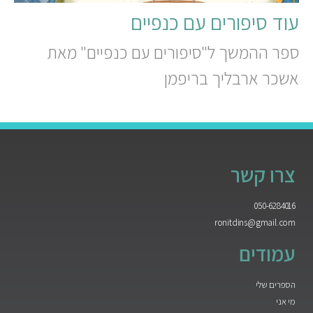
עוד סיפורים עם כנפיים
ספר ההמשך ל"סיפורים עם כנפיים" מאת
אשכר ארבליך בריפמן
צרו קשר
050-6284016
ronitdins@gmail.com
עמודים
הספרים שלי
מי אני