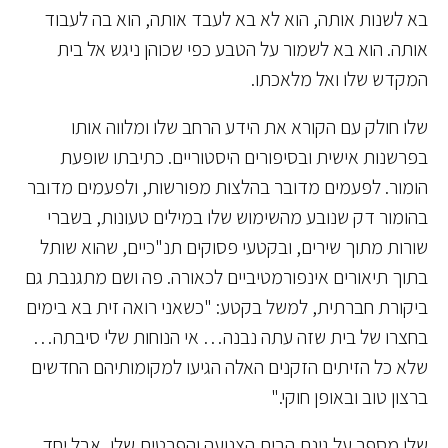
בא לשנות אותה, הוא לא בא לעבד אותה, הוא בה לעבוד
אותה. הוא בא לשמור על הטבע כפי שכוהן ניגש אל בית
המקדש שלו ואל מלאכתו.
שלו חולק עם הקורא את הידע הרחב שלו ומלווה אותו
בפרשנות אישית ובסיפורים היסטוריים. כתיבתו שופעת
הומור. לפעמים מדובר בהלצות מפורשות, ולפעמים מדובר
בהומור דק שנובע מהשימוש שלו במילים טעונות, בשברי
שורות מתוך שירים, ובקטעי פסוקים תנ"כיים, שהוא שותל
בתוך תיאורים אינפורמטיביים לכאורה. פה ושם מתגנבת גם
ביקורת חברתית, למשל בקטע: "כשאני רואה זית בא בימים
בחצרו של בית שזה עתה נבנה… אי הנוחות שלי סיבתה…
שלא כל הזיתים הזקנים האלה הגיעו למקומותיהם החדשים
ברצון טוב ובאופן חוקי."
שלו מספר על גינת הבית הצנועה והפרטית שלו, אבל יחד