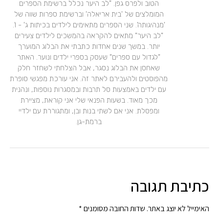
הטוב ולפרס גפן. "לב היער נכלל ברשימת הספרים
המומלצים של 'בית אריאלה' וברשימת ספרות שווה של
'מנהיגותה'. שני הספרים מתאימים לילדים בכיתות ג' - ו'.
"לב היער" מתאים להקראה בהמשכים לילדים צעירים
יותר. במשך שנים אחדות כתבתי את הבלוג המוערך
"לגדול עם ספרים" שעסק בספרי ילדים ונוער. האתר
שאחסן את הבלוג נסגר, אבל הצלחתי לשחזר חלק
מהפוסטים ולהעבירם לאתר זה. אני עורכת מפגשי סופרת
עם ילדים באמצעות סל תרבות ובמסגרות נוספות, ונהנית
מכך מאוד. בשעות הפנאי שלי אני קוראת, מציירת
ומפסלת. אני אם לשתי בנות ובן, ומתגוררת עם ילדיי
ברמת-גן.
כתיבת תגובה
האימייל לא יוצג באתר.
שדות החובה מסומנים
*