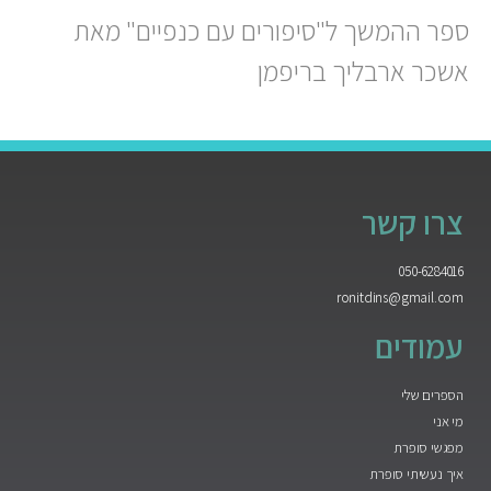
ספר ההמשך ל"סיפורים עם כנפיים" מאת
אשכר ארבליך בריפמן
צרו קשר
050-6284016
ronitdins@gmail.com
עמודים
הספרים שלי
מי אני
מפגשי סופרת
איך נעשיתי סופרת