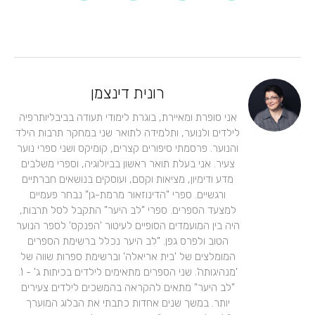
רונית דינצמן
אני סופרת ומאיירת, בוגרת לימודי תעודה בביבליותרפיה
לילדים ולנוער, ותלמידה לתואר שני במחקר תרבות הילד
והנוער. פרסמתי סיפורים קצרים, קומיקס ושני ספרי נוער
צעיר. אני בעלת תואר ראשון בביולוגיה, וספרי משלבים
מדע ודימיון, מציאות וקסם, ועוסקים בנושאים חברתיים
ורגשיים. ספרי "הדינוזאור מרמת-גן" נבחר פעמיים
למצעד הספרים. ספרי "לב היער" התקבל לסל תרבות,
היה בין המועמדים הסופיים לעיטור 'הפנקס' לספר הנוער
הטוב ולפרס גפן. "לב היער נכלל ברשימת הספרים
המומלצים של 'בית אריאלה' וברשימת ספרות שווה של
'מנהיגותה'. שני הספרים מתאימים לילדים בכיתות ג' - ו'.
"לב היער" מתאים להקראה בהמשכים לילדים צעירים
יותר. במשך שנים אחדות כתבתי את הבלוג המוערך